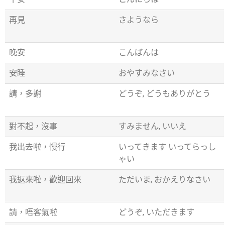
再見
さようなら
晚安
こんばんは
安睡
おやすみなさい
請，多謝
どうぞ, どうもありがとう
對不起，沒事
すみません, いいえ
我出去啦，慢行
いってきます いってらっし
ゃい
我返來啦，歡迎回來
ただいま, おかえりなさい
請，唔客氣啦
どうぞ, いただきます