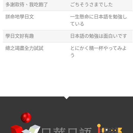
多謝款待、我吃飽了
ごちそうさまでした
拼命地學日文
一生懸命に日本語を勉強し
ている
學日文好有趣
日本語の勉強は面白いです
總之竭盡全力試試
とにかく精一杯やってみよ
う