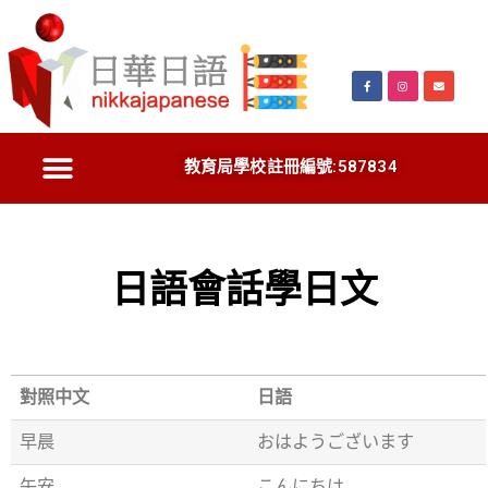
教育局學校註冊編號:587834
日語會話學日文
對照中文
日語
早晨
おはようございます
午安
こんにちは